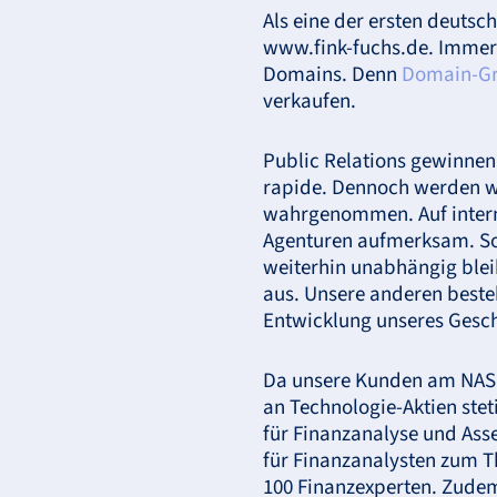
Als eine der ersten deuts
www.fink-fuchs.de. Immerhi
Domains. Denn
Domain-G
verkaufen.
Public Relations gewinne
rapide. Dennoch werden wi
wahrgenommen. Auf intern
Agenturen aufmerksam. So
weiterhin unabhängig ble
aus. Unsere anderen beste
Entwicklung unseres Geschä
Da unsere Kunden am
NA
an Technologie-Aktien ste
für Finanzanalyse und Ass
für Finanzanalysten zum 
100 Finanzexperten. Zudem