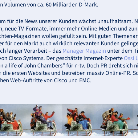
n Volumen von ca. 60 Milliarden D-Mark.
aum für die News unserer Kunden wächst unaufhaltsam. 
en, neue TV-Formate, immer mehr Online-Medien und zu
ichten-Magazinen wollen gefüllt sein. Mit guten Themena
er für den Markt auch wirklich relevanten Kunden gelin
ach langer Vorarbeit – das
Manager Magazin
unter dem Ti
on Cisco Systems. Der geschätzte Internet-Experte
Ossi 
 a life of John Chambers” für n-tv. Doch PR dreht sich 
die ersten Websites und betreiben massiv Online-PR. So 
hen Web-Auftritte von Cisco und
EMC
.