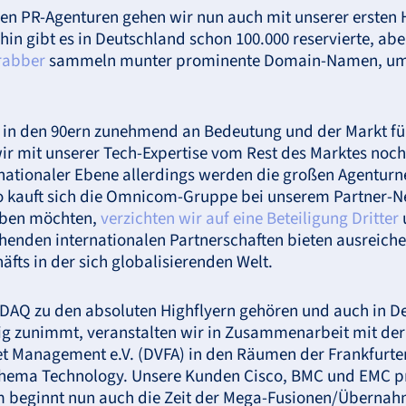
chen PR-Agenturen gehen wir nun auch mit unserer ersten
n gibt es in Deutschland schon 100.000 reservierte, aber
rabber
sammeln munter prominente Domain-Namen, um d
n in den 90ern zunehmend an Bedeutung und der Markt f
r mit unserer Tech-Expertise vom Rest des Marktes noch
ationaler Ebene allerdings werden die großen Agenturn
 kauft sich die Omnicom-Gruppe bei unserem Partner-Ne
iben möchten,
verzichten wir auf eine Beteiligung Dritter
henden internationalen Partnerschaften bieten ausreiche
fts in der sich globalisierenden Welt.
SDAQ
zu den absoluten Highflyern gehören und auch in De
tig zunimmt, veranstalten wir in Zusammenarbeit mit de
et Management e.V. (
DVFA
) in den Räumen der Frankfurter
Thema Technology. Unsere Kunden Cisco,
BMC
und
EMC
pr
 beginnt nun auch die Zeit der Mega-Fusionen/Übernahm