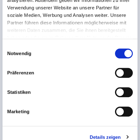
analysieren. Außerdem geben wir Informationen zu Ihrer
Verwendung unserer Website an unsere Partner für
soziale Medien, Werbung und Analysen weiter. Unsere
Partner führen diese Informationen möglicherweise mit
weiteren Daten zusammen, die Sie ihnen bereitgestellt
haben oder die sie im Rahmen Ihrer Nutzung der Dienste
gesammelt haben.
Einwilligungsauswahl
Notwendig
Präferenzen
Statistiken
Berlin
Marketing
Fink & Fuchs AG
Chausseestraße 5
D- 10115 Berlin
Details zeigen