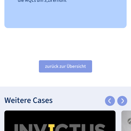
die
MQL
s um 3,1x erhöht
zurück zur Übersicht
Weitere Cases