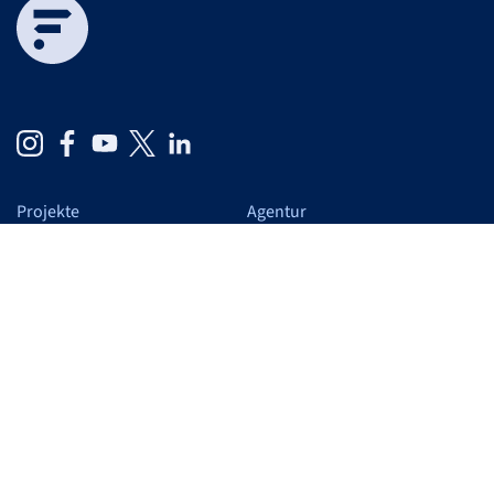
Projekte
Agentur
Cases
Auf einen Blick
Schwerpunkte
Wir
Leistungen
Blog
Verantwortung
Karriere
Arbeiten bei F&F
Studierende