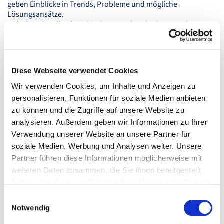
geben Einblicke in Trends, Probleme und mögliche
Lösungsansätze.
• Direktes Feedback:
Kritische, manchmal schonungslose,
aber wertvolle Rückmeldungen helfen bei
Produktentwicklung und Markteinführung.
• Content-Verlängerung:
Whitepaper, Case Studies oder
Blogbeiträge lassen sich in angepasster Form in laufende
Diese Webseite verwendet Cookies
Diskussionen einbringen – und erreichen dort ein relevantes
Publikum.
Wir verwenden Cookies, um Inhalte und Anzeigen zu
• Expert:innen-Positionierung:
Wer sich konstruktiv und
personalisieren, Funktionen für soziale Medien anbieten
kompetent beteiligt, wird als glaubwürdige Stimme
zu können und die Zugriffe auf unsere Website zu
wahrgenommen.
analysieren. Außerdem geben wir Informationen zu Ihrer
Verwendung unserer Website an unsere Partner für
So gelingt der Einstieg
soziale Medien, Werbung und Analysen weiter. Unsere
Partner führen diese Informationen möglicherweise mit
Reddit lebt von echtem Engagement, wer hier erfolgreich sein
weiteren Daten zusammen, die Sie ihnen bereitgestellt
will, muss strategisch und immer mit Blick auf den
haben oder die sie im Rahmen Ihrer Nutzung der Dienste
Community-Nutzen vorgehen:
gesammelt haben.
Einwilligungsauswahl
Notwendig
Schritt 1
– Social Listening: Bevor Sie posten, beobachten Sie
relevante Subreddits, um Tonalität, Themen und