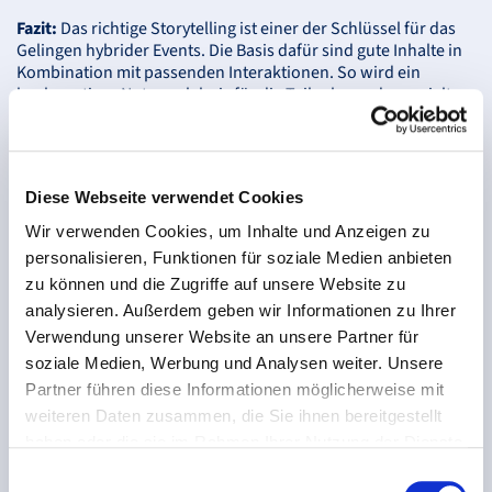
Fazit:
Das richtige Storytelling ist einer der Schlüssel für das
Gelingen hybrider Events. Die Basis dafür sind gute Inhalte in
Kombination mit passenden Interaktionen. So wird ein
hochwertiges Nutzererlebnis für die Teilnehmenden erzielt.
Eine ausführliche Zusammenfassung der Key-Takeaways und
Standpunkte der Referierenden gibt es auf der Seite der
DPRG
.
Diese Webseite verwendet Cookies
Wir verwenden Cookies, um Inhalte und Anzeigen zu
personalisieren, Funktionen für soziale Medien anbieten
zu können und die Zugriffe auf unsere Website zu
analysieren. Außerdem geben wir Informationen zu Ihrer
Verwendung unserer Website an unsere Partner für
soziale Medien, Werbung und Analysen weiter. Unsere
Partner führen diese Informationen möglicherweise mit
weiteren Daten zusammen, die Sie ihnen bereitgestellt
haben oder die sie im Rahmen Ihrer Nutzung der Dienste
gesammelt haben.
Einwilligungsauswahl