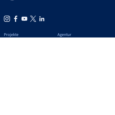
Projekte
Agentur
Cases
Auf einen Blick
Schwerpunkte
Wir
Leistungen
Blog
Verantwortung
Karriere
Arbeiten bei F&F
Studierende
Trainees