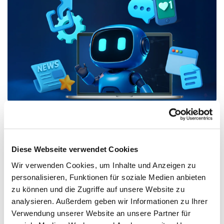
Unser Angebot:
GEO
-Check, Content-
Audit und Konzept
Diese Webseite verwendet Cookies
Um
GEO
richtig anzugehen, braucht es einen klaren
Startpunkt. Mit einem toolgestützten
GEO
-Check ermitteln wir
Wir verwenden Cookies, um Inhalte und Anzeigen zu
den Status quo Ihrer Sichtbarkeit. Im Content-Audit
personalisieren, Funktionen für soziale Medien anbieten
analysieren wir Ihre Inhalte. Darauf aufbauend entwickeln wir
zu können und die Zugriffe auf unsere Website zu
ein individuelles Konzept, wie
GEO
in Marketing und
Kommunikation integriert werden kann.
analysieren. Außerdem geben wir Informationen zu Ihrer
Verwendung unserer Website an unsere Partner für