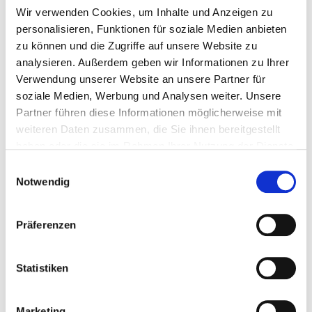
Politische Kommunikation und Top-Level-Positionierung.
Wir verwenden Cookies, um Inhalte und Anzeigen zu
personalisieren, Funktionen für soziale Medien anbieten
zu können und die Zugriffe auf unsere Website zu
analysieren. Außerdem geben wir Informationen zu Ihrer
Verwendung unserer Website an unsere Partner für
soziale Medien, Werbung und Analysen weiter. Unsere
Partner führen diese Informationen möglicherweise mit
weiteren Daten zusammen, die Sie ihnen bereitgestellt
haben oder die sie im Rahmen Ihrer Nutzung der Dienste
gesammelt haben.
Einwilligungsauswahl
Bereit für Ihren
Notwendig
Kommunikationsvorsprung?
Präferenzen
Lassen Sie uns in einem unverbindlichen Gespräch über Ihre
Ziele und Herausforderungen sprechen.
Statistiken
Marketing