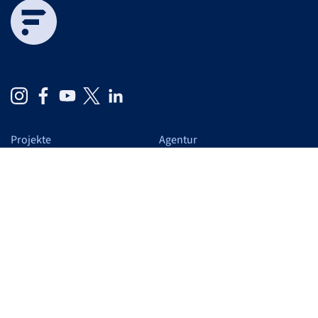
Projekte
Agentur
Cases
Auf einen Blick
Schwerpunkte
Wir
Leistungen
Blog
Verantwortung
Karriere
Arbeiten bei F&F