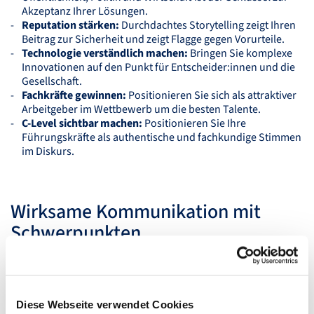
Akzeptanz Ihrer Lösungen.
Reputation stärken:
Durchdachtes Storytelling zeigt Ihren
Beitrag zur Sicherheit und zeigt Flagge gegen Vorurteile.
Technologie verständlich machen:
Bringen Sie komplexe
Innovationen auf den Punkt für Entscheider:innen und die
Gesellschaft.
Fachkräfte gewinnen:
Positionieren Sie sich als attraktiver
Arbeitgeber im Wettbewerb um die besten Talente.
C-Level sichtbar machen:
Positionieren Sie Ihre
Führungskräfte als authentische und fachkundige Stimmen
im Diskurs.
Wirksame Kommunikation mit
Schwerpunkten
Unser Ansatz basiert auf einem fundierten Modell für
Innovations- und Transformationskommunikation. Unsere
Schwerpunkte liegen in den Bereichen
Unternehmenskommunikation, Technologiekommunikation,
Diese Webseite verwendet Cookies